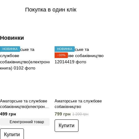
Покупка в один клік
Новинки
НОВИНКА
НОВИНКА
−33%
Аматорське та службове
Аматорське та службове
собаківництво(електронна
собаківництво
книга)
499 грн
799 грн
1 200 грн
Електронний товар
Купити
Купити