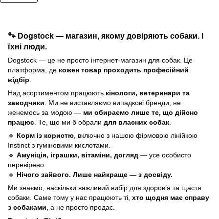
🐾
Dogstock — магазин, якому довіряють собаки. І
їхні люди.
Dogstock — це не просто інтернет-магазин для собак. Це
платформа, де
кожен товар проходить професійний
відбір
.
Над асортиментом працюють
кінологи, ветеринари та
заводчики
. Ми не виставляємо випадкові бренди, не
женемось за модою —
ми обираємо лише те, що дійсно
працює
. Те, що ми б обрали
для власних собак
.
🔹
Корм із користю
, включно з нашою фірмовою лінійкою
Instinct з гуміновими кислотами.
🔹
Амуніція, іграшки, вітаміни, догляд
— усе особисто
перевірено.
🔹
Нічого зайвого. Лише найкраще — з досвіду.
Ми знаємо, наскільки важливий вибір для здоров’я та щастя
собаки. Саме тому у нас працюють ті,
хто щодня має справу
з собаками
, а не просто продає.