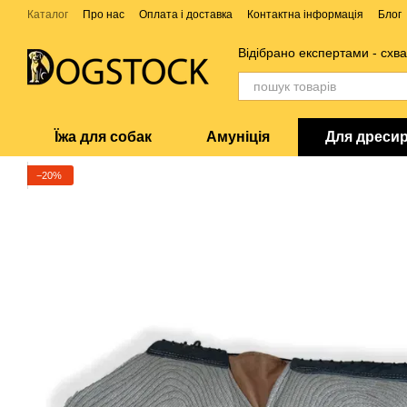
Перейти до основного контенту
Каталог
Про нас
Оплата і доставка
Контактна інформація
Блог
Відібрано експертами - схв
Їжа для собак
Амуніція
Для дреси
−20%