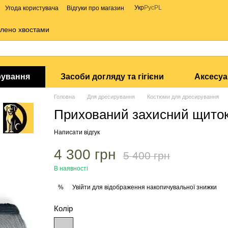
Укр
Рус
PL
Угода користувача
Відгуки про магазин
алено хвостами
рування
Засоби догляду та гігієни
Аксесу
Головна
Для дресирування
Костюми для дресирування
Прихований захисний щито
Написати відгук
4 300 грн
5 400 грн
В наявності
Увійти
для відображення накопичувальної знижки
%
Колір