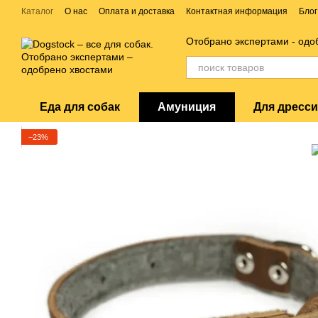
Перейти к основному контенту
Каталог
О нас
Оплата и доставка
Контактная информация
Блог
Отобрано экспертами - одо
Еда для собак
Амуниция
Для дресс
−23%