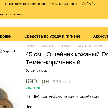
Укр
Рус
PL
Пользовательское соглашение
Отзывы о магазине
брено хвостами
ировки
Средства по уходу и гигиене
Аксесу
Главная
Амуниция
Ошейники
Ошейники Dogstock
45 см | Ошейник кожаный Do
Темно-коричневый
Оставить отзыв
690 грн
895 грн
В наличии
Войти
для отображения накопительной скидки
%
Цвет