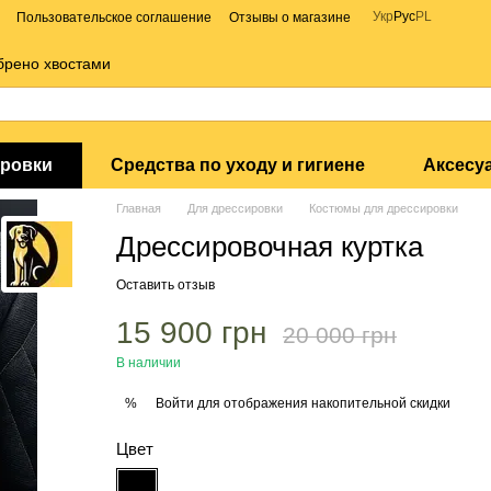
Укр
Рус
PL
Пользовательское соглашение
Отзывы о магазине
брено хвостами
ировки
Средства по уходу и гигиене
Аксесу
Главная
Для дрессировки
Костюмы для дрессировки
Дрессировочная куртка
Оставить отзыв
15 900 грн
20 000 грн
В наличии
Войти
для отображения накопительной скидки
%
Цвет