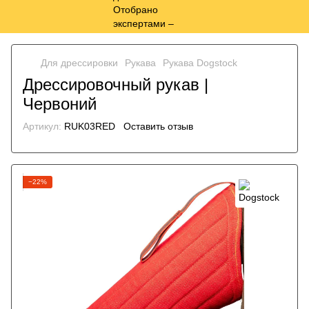
Для дрессировки
Рукава
Рукава Dogstock
Дрессировочный рукав |
Червоний
Артикул:
RUK03RED
Оставить отзыв
−22%